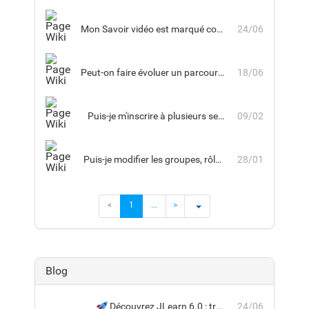
Mon Savoir vidéo est marqué comme « Terminé », mais la progression affichée est inférieure à 100 %. Est-ce normal ?
24/06
Peut-on faire évoluer un parcours déjà utilisé par des apprenants ? Garde-t-on l’historique des participations ?
18/06
Puis-je m'inscrire à plusieurs sessions d'une même formation
09/02
Puis-je modifier les groupes, rôles ou workflows standard dans JLearn ?
28/01
<
1
...
>
Blog
Découvrez JLearn 6.0 : traçabilité renforcée, validation humaine et pilotage avancé de vos parcours
24/06