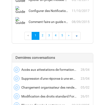
Configurer des Notifications pour un groupe désigné
11/10/2017
Comment faire un guide non encapsulé dans un Savoir
08/09/2015
<
1
2
3
4
5
>
Dernières conversations
Accès aux attestations de formations expirées
28/04
Forum
Suppression d'une réponse à une enquête
23/04
Forum
Changement organisateur des rendez-vous Outlook de session de formation
05/02
Forum
Modification des droits standard Formateur
26/01
Forum