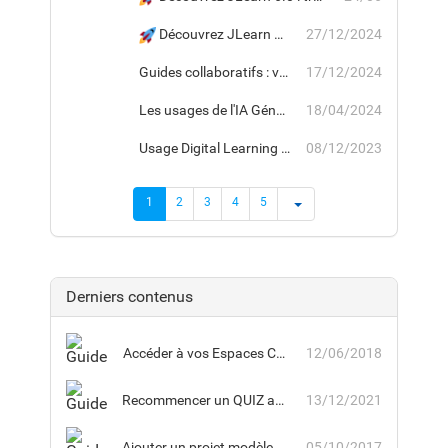
Découvrez JLearn 5.0 : une version majeure pour améliorer votre expérience de formation.
27/12/2024
Guides collaboratifs : version 4.2 du module JGuide
17/12/2024
Les usages de l'IA Générative pour JLearn
18/04/2024
Usage Digital Learning : Version 4.1.
08/12/2023
1
2
3
4
5
Derniers contenus
Accéder à vos Espaces Collaboratifs
12/06/2018
Recommencer un QUIZ au succès obligatoire sans limite de tentatives
13/12/2021
Ajouter un projet modèle dans un nouvel espace collaboratif
05/10/2017