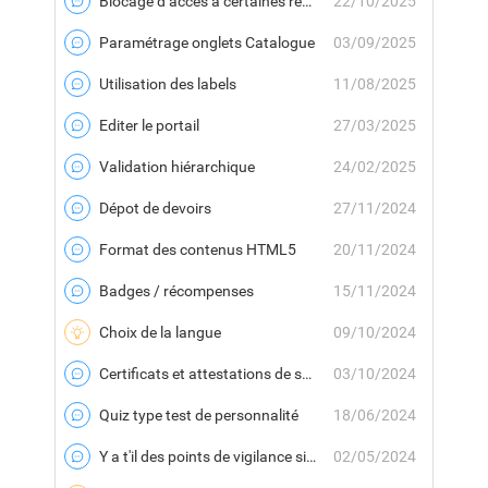
Blocage d’accès à certaines ressources intégrées
22/10/2025
Forum
Paramétrage onglets Catalogue
03/09/2025
Forum
Utilisation des labels
11/08/2025
Forum
Editer le portail
27/03/2025
Forum
Validation hiérarchique
24/02/2025
Forum
Dépot de devoirs
27/11/2024
Forum
Format des contenus HTML5
20/11/2024
Forum
Badges / récompenses
15/11/2024
Forum
Choix de la langue
09/10/2024
Idee
Certificats et attestations de suivi
03/10/2024
Forum
Quiz type test de personnalité
18/06/2024
Forum
Y a t'il des points de vigilance si on active un workflow sur le type de contenu SAVOIR ?
02/05/2024
Forum