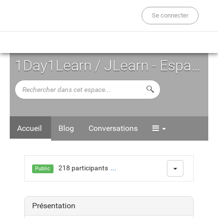
Se connecter
1Day1Learn / JLearn - Espace d'Auto-formation
Rechercher
Lancer la recherche d
dans
cet
espace...
Accueil
Blog
Conversations
218 participants
...
Public
Présentation